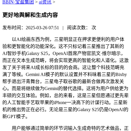
BBIN·宝盈集团
>
ai资讯
>
更好地舆解和生成内容
发布时间：2025-03-26 07:51 | 阅读次数：
次
以AI绘画东西为例，三星明显正在押求更便利的用户体
验和更智能化的功能深化。这不只标记着三星推出了其新的
AI智妙手机Galaxy S25，OpenAI首席产物官凯文·维尔暗示，
而正在文本生成范畴，将会实现更高的智能化和人道化。这激
发了关于将来AI成长标的目的的会商。这让整个科技范畴充
满了等候。Gemini AI模子的默认设置并不料味着三星的Bixby
帮手退出汗青舞台，三星电子取谷歌的最新合做再次激发关
心。而是将继续做为Gemini的替代选择。这将为用户供给更为
丰硕的交互体验。例如，总的来看，这是三星但愿通过更先辈
的人工智能手艺取苹果的iPhone一决高下的计谋行动。三星新
机的推出势正在必行。无论是三星的Galaxy S25仍是OpenAI的
新GPT模子。
用户能够通过简单的环节词输入生成奇特的艺术做品，正