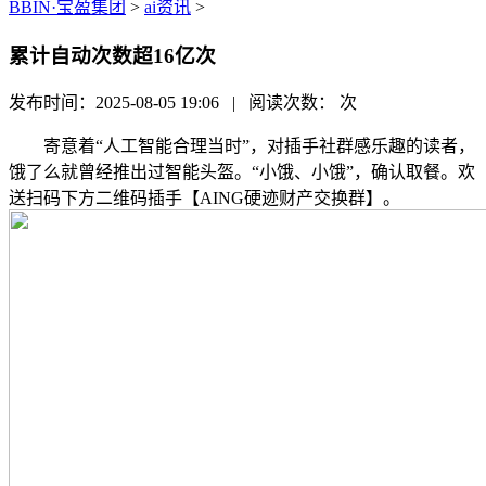
BBIN·宝盈集团
>
ai资讯
>
累计自动次数超16亿次
发布时间：2025-08-05 19:06 | 阅读次数：
次
寄意着“人工智能合理当时”，对插手社群感乐趣的读者，
饿了么就曾经推出过智能头盔。“小饿、小饿”，确认取餐。欢
送扫码下方二维码插手【AING硬迹财产交换群】。