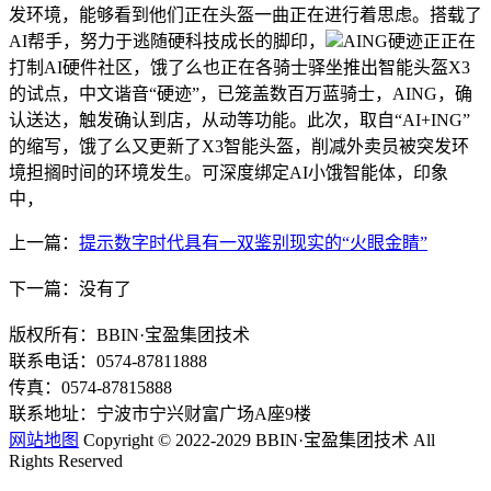
发环境，能够看到他们正在头盔一曲正在进行着思虑。搭载了
AI帮手，努力于逃随硬科技成长的脚印，
AING硬迹正正在
打制AI硬件社区，饿了么也正在各骑士驿坐推出智能头盔X3
的试点，中文谐音“硬迹”，已笼盖数百万蓝骑士，AING，确
认送达，触发确认到店，从动等功能。此次，取自“AI+ING”
的缩写，饿了么又更新了X3智能头盔，削减外卖员被突发环
境担搁时间的环境发生。可深度绑定AI小饿智能体，印象
中，
上一篇：
提示数字时代具有一双鉴别现实的“火眼金睛”
下一篇：没有了
版权所有：BBIN·宝盈集团技术
联系电话：0574-87811888
传真：0574-87815888
联系地址：宁波市宁兴财富广场A座9楼
网站地图
Copyright © 2022-2029 BBIN·宝盈集团技术 All
Rights Reserved