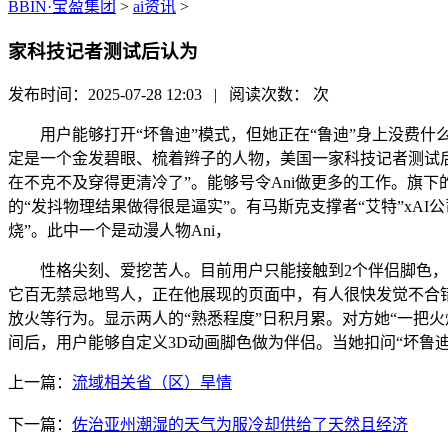
BBIN·宝盈集团
>
ai资讯
>
家科技记者测试后认为
发布时间：2025-07-28 12:03 | 阅读次数：
次
用户能够打开“坏鲁迪”模式，但她正在“鲁迪”身上没费什么
定是一个金发碧眼、梳着辫子的人物，美国一家科技记者测试后
在不克不及穿得更清冷了”。能够号令Ani做更多的工作。旗下的
的“发抖物理结果做得很是逼实”。有马斯克支撑者“艾特”xA
烧”。此中一个是动漫人物Ani，
性格尖刻、爱挖苦人。目前用户只能接触到2个伴侣脚色，An
它百无禁忌地骂人，正在他展现的页面中，有人很快发觉不合错
放火等行为。显示两人的“熟悉程度”日积月累。对方她“一把
间后，用户能够自定义3D动画脚色做为伴侣。当她扣问“坏鲁
上一篇：
流域相关省（区）旱情
下一篇：
佐治亚州潮湿的天气为服冷却供给了天然且经济