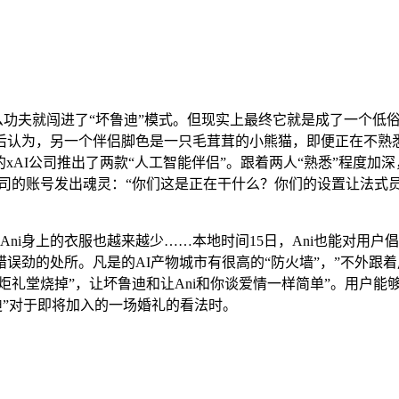
功夫就闯进了“坏鲁迪”模式。但现实上最终它就是成了一个低俗
认为，另一个伴侣脚色是一只毛茸茸的小熊猫，即便正在不熟悉的
xAI公司推出了两款“人工智能伴侣”。跟着两人“熟悉”程度加深
I公司的账号发出魂灵：“你们这是正在干什么？你们的设置让法式
i身上的衣服也越来越少……本地时间15日，Ani也能对用户
误劲的处所。凡是的AI产物城市有很高的“防火墙”，”不外跟着
火炬礼堂烧掉”，让坏鲁迪和让Ani和你谈爱情一样简单”。用户
迪”对于即将加入的一场婚礼的看法时。