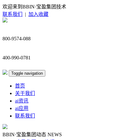
欢迎来到BBIN·宝盈集团技术
联系我们
|
加入收藏
800-9574-088
400-990-0781
Toggle navigation
首页
关于我们
ai资讯
ai应用
联系我们
BBIN·宝盈集团动态
NEWS