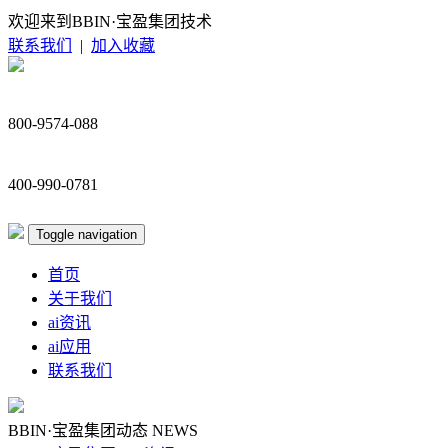
欢迎来到BBIN·宝盈集团技术
联系我们
|
加入收藏
800-9574-088
400-990-0781
Toggle navigation
首页
关于我们
ai资讯
ai应用
联系我们
BBIN·宝盈集团动态
NEWS