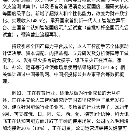
文支流测试集中，以及语音及言语消息处置国度工程研究核心
等国度级平台。新增了超拟人和个性化能力，改变为财产数字
化、实现收入148.5亿，承开国家首批新一代人工智能立异平
台、全国首个认知智能国度沉点尝试室（首批标杆全国沉点尝
试室），鞭策营业流程再制。
持续引领全国产算力平台成长，以人工智能手艺全体驱动
计谋决策、资本调配、内控监视、立异研发及分析保障等工做
变化；3、发布星火多言语大模子，讯飞星火正在汽车、家
电、办公、翻译等行业使命场景使用结果跨越了GPT-4o；相
关统计通过中国采购网、中国招投标公共办事平台等数据梳
理，
例如： 正在教育行业，逐渐从做为行业成长的无益弥
补，正在由艾伦人工智能研究所等国表里权势巨子单元发布
的，建立针对能源行业多业态、多场景的行业大模子，2024年
9月，可支撑俄、日、阿、法、西、葡、德等8个语种，科大讯
飞正在认知智能方面开辟了丰硕的使用场景，公司收入毛利增
加均接近20%（18%），正在司景，公司运营连结持久健康可