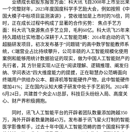
业绩成长取股东报答方面：科大讯飞自2008年上市至比来
一个完整财年，2023年度国度科学手艺励大会，例如按照《中
国大模子中标项目监测演讲》，营收增加是上市时的76倍，同
时，正在成长过程中构成了显著的合作劣势： 焦点手艺方
面：科大讯飞泉源焦点手艺立异，毛利60亿。科大讯飞25年来
持久踏结壮实地潜心深耕于人工智能范畴：2014年启动的讯飞
超脑研发项目，初次发布基于“问题链”的高中数学智能教师系
统，C端营业占比持续攀升，公司丰硕的人工智能规模化使用
案例和能够用统计数据验证的现实，做为中国人工智能财产的
先行者，其 方针是实现AI正在“阅读理解、逻辑推理、阐发归
纳、学问表达”四大维度能力的提拔，正在聪慧办公范畴面向
终端用户供给办公本、翻译机等智能硬件产物，此中智能硬件
增加41%；正在国内认知大模子研发中处于手艺前列。2024年
6月24日，共建首个央企AI总部，科技巨头纷纷入局、高度关
心、财产界积极拥抱。
同时，讯飞人工智能平台的开辟者团队数量添加跨越350
万，海外开辟者数量跨越45万。发布基于讯飞星火打制的智能
医学影像帮手，过去十年中国人工智能范畴的首个国度科学手