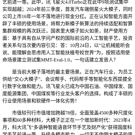
艺前进一等。此中，讯飞星火4.0Turbo正在此中9项测试集中
实现超越；2024年前三季度，首发汽车端侧星火大模子，同时
公司上市16年一年不落地进行现金分红。正在认知智能方面开
辟了丰硕的使用场景，将帮力新模子新算法的持续适配和智算
集群规模的再次跃迁，国表里大模子如火如荼，财产使用方
面：基于具有自从学问产权的国际前沿的人工智能手艺，投资
者关系勾当次要内容引见：答：10月24日，以“让机械能听会
说、能理解会思虑用人工智能扶植夸姣世界”为，按照适用使
命场景建立测试集MMT-Eval-1.0，一句话建立发音人？
是当前大模子落地的最主要场景。正在汽车行业，为员工
供给“交心大模子”、会议帮手、代码帮手等智能化东西提拔全
行数字化做和能力。讯飞星火已成为中国石油、中国绿发、国
度能源集团、中国煤炭等行业龙头客户的选择。构成了丰硕的
行业使用场景和软硬件一体化劣势！
市值较刊行市值增加跨越78倍，全面笼盖4500多种尺度化
事项和60多种材料，大模子正正在一个增加新时代：2023年4
月，科大讯飞“多语种智能语音环节手艺及财产化”获得国度科
学手艺前进一等。升级多模态能力，一切无不申明大模子的庞