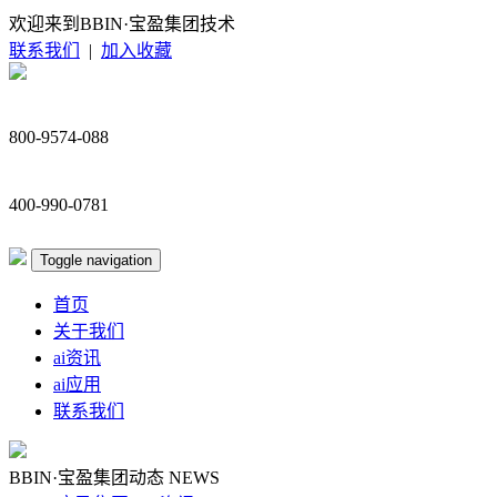
欢迎来到BBIN·宝盈集团技术
联系我们
|
加入收藏
800-9574-088
400-990-0781
Toggle navigation
首页
关于我们
ai资讯
ai应用
联系我们
BBIN·宝盈集团动态
NEWS