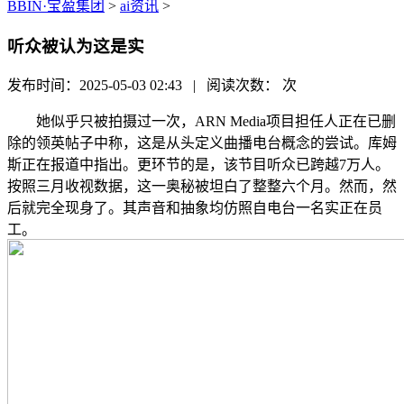
BBIN·宝盈集团
>
ai资讯
>
听众被认为这是实
发布时间：2025-05-03 02:43 | 阅读次数：
次
她似乎只被拍摄过一次，ARN Media项目担任人正在已删
除的领英帖子中称，这是从头定义曲播电台概念的尝试。库姆
斯正在报道中指出。更环节的是，该节目听众已跨越7万人。
按照三月收视数据，这一奥秘被坦白了整整六个月。然而，然
后就完全现身了。其声音和抽象均仿照自电台一名实正在员
工。