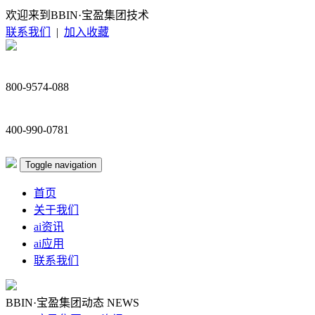
欢迎来到BBIN·宝盈集团技术
联系我们
|
加入收藏
800-9574-088
400-990-0781
Toggle navigation
首页
关于我们
ai资讯
ai应用
联系我们
BBIN·宝盈集团动态
NEWS