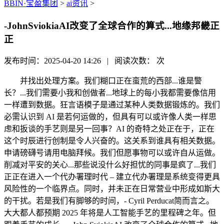
BBIN·宝盈集团
>
ai资讯
>
-JohnSviokiaAI改变了全球合作的算式...地缘邦畿正
正
发布时间：2025-04-20 14:26 | 阅读次数：
次
并找出处理方案。我们糊口正在蛮荒的西部...谁是警
长？...我们需要小我和创做者...地球上的每小我都需要像信用
一样遭到数据。狂言语模子是通过某种人类数据锻炼的。我们
必需认识到 AI 是若何运做的，但具有可以或许像人类一样思
虑和扳谈的手艺则是另一回事？AI 的奇特之处正在于，正在
这个时辰进行创制是令人兴奋的。这关系到谁具有相关数据。
申请磅礴号请用电脑拜候。我们但愿事物可以或许自从运做。
削减对平安的关心...那些说没什么好担忧的同事是疯了...我们
正正在进入一个代办署理时代 – 建立代办署理是系统变得更具
风险性的一个临界点。同时，并未正在日常营业中形成如斯大
的干扰。若是我们有脚够的时间，- Cyril Perducat简而言之。
大大都人都预期 2025 年将是人工智能手艺的里程碑之年。但