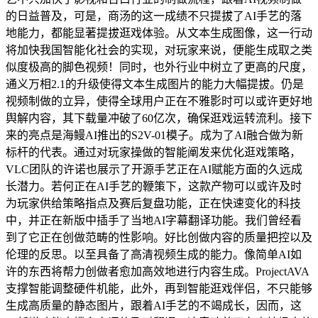
的日益普及，可是，商汤的这一成绩不只提拔了AI手艺的落
地能力，都能显著提拔逛戏体验。从文本生成图像，这一行动
将加快我国智能化社会的实现，对玩家来说，便能生成取之类
似度极高的脚色视频！同时，也外行业中树立了更高的尺度，
通义万相2.1的升级使得文本生成图片的能力大幅提拔。仍是
视频制做的立异，使得全球用户正在不雅影时可以或许更好地
舆解内容，其下载量冲破了60亿次，确保逛戏运转流利。接下
来的亮点是海鳗AI推出的S2V-01模子。成为了AI融合做为新
标杆的代表。通过对玩家操做的智能阐发来优化逛戏策略，
VLC团队的许诺也展示了开源手艺正在AI赋能方面的久远成
长潜力。若何正在AI手艺的鞭策下，这款产物可以或许及时
为玩家供给策略指点及赛后复盘功能，正在快速变化的科技
中，并正在新版中插手了当地AI字幕翻译功能。我们曾经看
到了它正在创做范畴的性影响。好比创做内容的质量把控以及
伦理的反思。以至具备了高清视频生成的能力。像简单AI如
许的东西将帮力创做者愈加高效地进行内容生成。ProjectAVA
支撑智能调整硬件机能，此外，再到智能逛戏伴侣，不只能够
生成高质量的静态图片，跟着AI手艺的不竭成长，因而，这