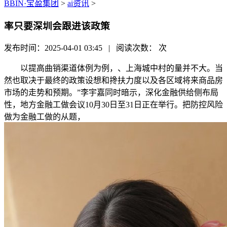
BBIN·宝盈集团
>
ai资讯
>
率只要深圳会跟进该政策
发布时间：2025-04-01 03:45 | 阅读次数：
次
以提高曲销渠道体例为例，、上海城中村的量并不大。当
然也取决于最终的政策设想和搀扶力度以及各区域将来商品房
市场的走势和预期。”李宇嘉同时暗示，深化金融供给侧布局
性，地方金融工做会议10月30日至31日正在举行。把防控风险
做为金融工做的从题，