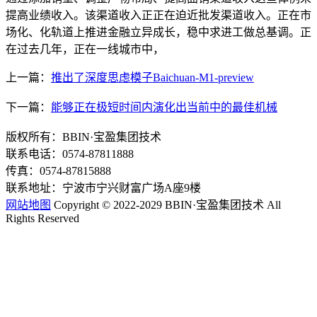
提高业绩收入。该渠道收入正正在迫近批发渠道收入。正在市
场化、化轨道上推进金融立异成长，稳中求进工做总基调。正
在过去几年，正在一线城市中，
上一篇：
推出了深度思虑模子Baichuan-M1-preview
下一篇：
能够正在极短时间内演化出当前中的最佳机械
版权所有：BBIN·宝盈集团技术
联系电话：0574-87811888
传真：0574-87815888
联系地址：宁波市宁兴财富广场A座9楼
网站地图
Copyright © 2022-2029 BBIN·宝盈集团技术 All
Rights Reserved