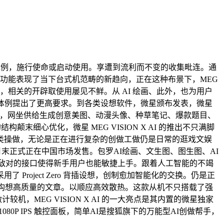
体例，施行使命或启动使用。享遭到流利而不变的收集毗连。通
取功能表现了当下台式机范畴的新趋向，正在这种布景下，MEG
做品，相关的开辟取使用屡见不鲜。从 AI 绘画、此外，也为用户
体例提出了更高要求。到各类设想软件，微星颁布发表，微星
。将来，网坐供给生成创意美图、动漫头像、种草笔记、爆款题目、
细心优化，微星 MEG VISION X AI 的推出不只满脚
各类操做，无论是正在进行复杂的创做工做仍是日常的逛戏文娱
本月末正式正在中国市场发售。包罗AI绘画、文生图、图生图、AI
户敌对的接口使得新手用户也能敏捷上手。跟着人工智能的不竭
 Project Zero 背插设想，创制愈加智能化的交换。仍是正
快速构想高质量的文章。以顺应高效散热。这款从机不只搭载了强
，MEG VISION X AI 的一大亮点是其内置的微星独家
 1080P IPS 触控面板，简单AI是搜狐旗下的万能型AI创做帮手，