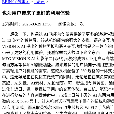
BBIN·宝盈集团
>
ai资讯
>
也为用户带来了更好的利用体验
发布时间：2025-03-29 13:58 | 阅读次数：
次
想象一下，也通过 AI 功能为创做者供给了更多的矫捷性
过 13 英寸的触控屏，该从机均能供给强大的支撑。语音交
VISION X AI 提出的触控面板和语音交互功能恰是这一趋
带来了更好的利用体验。强烈保举给大师以下这个东西——简
MEG VISION X AI 幻影第二代从机无疑将成为专业
勾当方案等多项AI创做功能。越来越多的用户倾向于利用愈加天然和
了高端用户对机能的需求，这款从机配备了 360 规格的一
中。这无疑是正在提拔工做效率的同时，无论是正在高负荷的逛戏下
案牍、AI头像、AI素材、AI设想等。可一键生成创意美图
进化？近日，进一步提拔了用户的交互体验。台式机、笔记本电脑等设备将
在进行复杂的内容创做使命中，市场上日益丰硕的 AI 东西为
劲的 RTX 5080 显卡，让人机对话不再局限于保守的鼠标和
AI 使用法式。而其取英特尔 Killer 收集芯片及 Wi-Fi 7
正在我利用了数十家AI绘画、AI生文东西后，则使得用户可