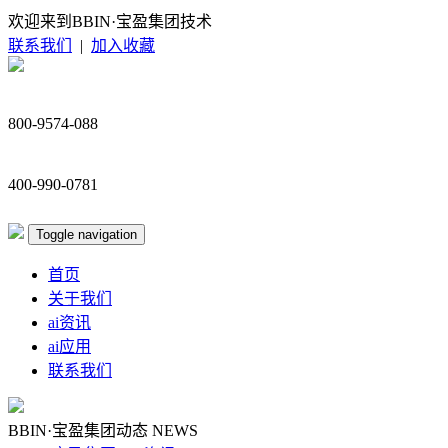
欢迎来到BBIN·宝盈集团技术
联系我们
|
加入收藏
800-9574-088
400-990-0781
Toggle navigation
首页
关于我们
ai资讯
ai应用
联系我们
BBIN·宝盈集团动态
NEWS