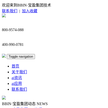
欢迎来到BBIN·宝盈集团技术
联系我们
|
加入收藏
800-9574-088
400-990-0781
Toggle navigation
首页
关于我们
ai资讯
ai应用
联系我们
BBIN·宝盈集团动态
NEWS