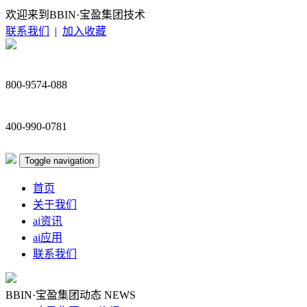
欢迎来到BBIN·宝盈集团技术
联系我们
|
加入收藏
800-9574-088
400-990-0781
Toggle navigation
首页
关于我们
ai资讯
ai应用
联系我们
BBIN·宝盈集团动态
NEWS