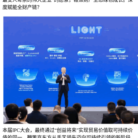
度赋能全财产链？
本届IPC大会，最终通过“创益将来”实现贸易价值取可持续价
值的同一，鞭策京东方从手艺领先迈向可持续引领的新阶段。