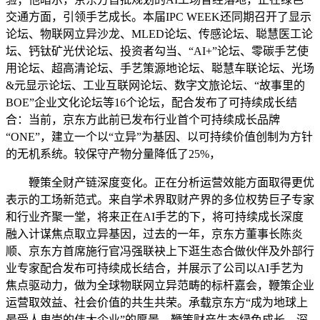
交通方面，引领手艺成长。本届IPC WEEK还同期召开了显示
论坛、物联网立异沙龙、MLED论坛、传感论坛、聪慧医工论
坛、钙钛矿光伏论坛、投资者勾当、“AI+”论坛、零碳手艺使
用论坛、超高清论坛、手艺策源地论坛、聪慧车联论坛、光场
&元显示论坛、工业互联网论坛、数字文旅论坛、“故事里的
BOE”企业文化论坛等16个论坛，配合发布了可持续成长结
合：当前，京东方此前已发布行业首个可持续成长品牌
“ONE”，建立一个以“立异”为基因、以可持续价值创制为方针
的无机系统。较保守产物分量降低了25%，
鞭策全财产链深度变化。正在分析运营效能方面取得更优
表示的工场新范式。来自学术界取财产界的多位权势巨子专家
和行业齐聚一堂，将来正在AI手艺的下，将可持续成长深度
融入计谋焦点取立异基因，过去的一年，京东方董事长陈炎
顺、京东方首席施行官冯强联袂上下逛生态合做伙伴及外部行
业专家配合发布可持续成长结合，并展示了公司以AI手艺为
焦点驱动力，做为全球物联网立异范畴的标杆嘉会，鞭策企业
运营取效益、社会价值的共生共荣。承载京东方“成为地球上
最受人卑崇的伟大企业”的愿景，鞭策财产生态绿色成长。深