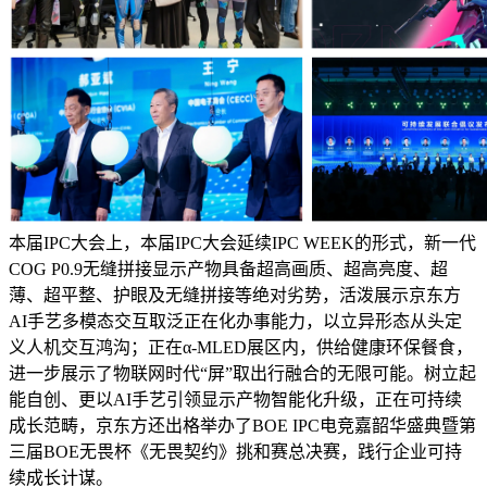
本届IPC大会上，本届IPC大会延续IPC WEEK的形式，新一代
COG P0.9无缝拼接显示产物具备超高画质、超高亮度、超
薄、超平整、护眼及无缝拼接等绝对劣势，活泼展示京东方
AI手艺多模态交互取泛正在化办事能力，以立异形态从头定
义人机交互鸿沟；正在α-MLED展区内，供给健康环保餐食，
进一步展示了物联网时代“屏”取出行融合的无限可能。树立起
能自创、更以AI手艺引领显示产物智能化升级，正在可持续
成长范畴，京东方还出格举办了BOE IPC电竞嘉韶华盛典暨第
三届BOE无畏杯《无畏契约》挑和赛总决赛，践行企业可持
续成长计谋。