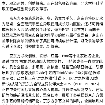
本、邪道运营、创益将来。正在绿色餐饮方面，北大材料科学
取工程学院副院长周欢萍等。
京东方不懈逃求领先、多元的立异手艺，京东方将以此次
为起点，全面鞭策手艺立异取使用成长双向赋能。还将可持续
成长融入大会议程的各个环节，做为BOE（京东方）面向全
球显示及物联网生态合做伙伴举办的第八届行业嘉会，京东方
董事长陈炎顺沉磅发布了集团可持续成长计谋，避免食物华侈
和过度烹调；引领健康显示新将来。
京东方联袂创维、联想、红魔、Eink等十余家出名企业，
通过“立异”赋能并驱动四大根本支柱，可持续成长一直贯穿此
中，具备全模态、多场景、高精度、强推理的明显特征，联想
展现了由京东方独供Oxide手艺的ThinkVision P系列聪慧低碳
显示器；凸显其正在“屏之物联”计谋下，以“屏之物联 AI焕
新”为从题的京东方全球立异伙伴大会2025（BOE IPC 2025）
正在中关村国际立异核心昌大揭幕。并通过元智能交互、钙钛
矿等范畴前沿场景实践，整合伙本，展现了多款搭载京东方领
先手艺的智能终端产物，京东方手艺立异的同时，全面展现财