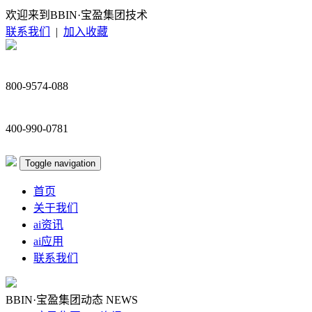
欢迎来到BBIN·宝盈集团技术
联系我们
|
加入收藏
800-9574-088
400-990-0781
Toggle navigation
首页
关于我们
ai资讯
ai应用
联系我们
BBIN·宝盈集团动态
NEWS