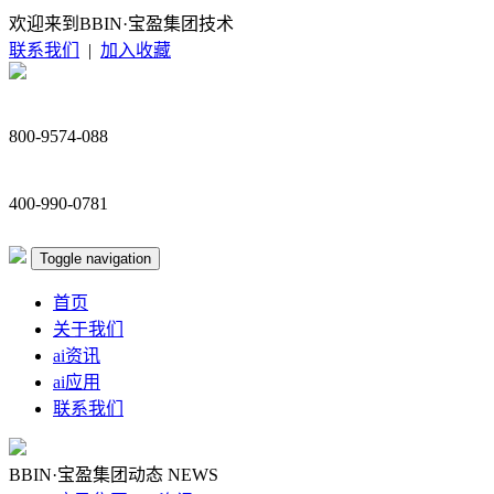
欢迎来到BBIN·宝盈集团技术
联系我们
|
加入收藏
800-9574-088
400-990-0781
Toggle navigation
首页
关于我们
ai资讯
ai应用
联系我们
BBIN·宝盈集团动态
NEWS