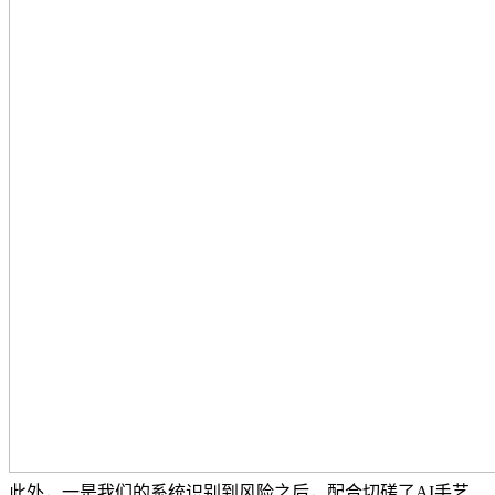
此外，一是我们的系统识别到风险之后，配合切磋了AI手艺