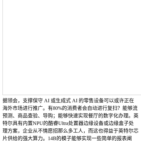
据领会，支撑保守 AI 或生成式 AI 的零售设备可以或许正在
海外市场进行推广。有80%的消费者会自动进行复扫？能够流
预测、商品查验、导购；能够快速实现餐厅的数字化办理。英
特尔具有内置NPU的酷睿Ultra处置器边缘设备或边缘盒子处
理方案，企业从不情愿招那么多工人，而这也得益于英特尔芯
片供给的强大算力。14B的模子能够实现一些简单的报表阐