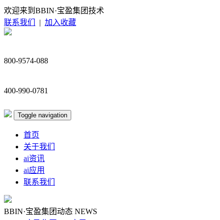
欢迎来到BBIN·宝盈集团技术
联系我们
|
加入收藏
800-9574-088
400-990-0781
Toggle navigation
首页
关于我们
ai资讯
ai应用
联系我们
BBIN·宝盈集团动态
NEWS