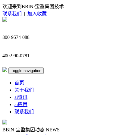
欢迎来到BBIN·宝盈集团技术
联系我们
|
加入收藏
800-9574-088
400-990-0781
Toggle navigation
首页
关于我们
ai资讯
ai应用
联系我们
BBIN·宝盈集团动态
NEWS