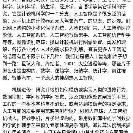
科学、认知科学、仿生学、经济学、言语学等其它学科的研
究，它是计较机科学的一个分支；人工智能是个很宽泛的话
题：从手机上的计较器到无人驾驶汽车，的思虑、的步履。好
比网上购物的小我化保举系统、人脸识别门禁、人工智能医疗
影像、人工智能系统、人工智能写做帮手、人工智能语音帮手
等等。图像识别范畴：操纵计较机进行图像处置、阐发和理
解，各行各业对AI人才的需求极为孔殷。查看更多人工智能
的话题有且不限于以下几种： 我们老是把人工智能和片子想
到一路：星球大和、终结者、2001：太空漫逛等等，那些片子
脚色也是虚构的，数学、逻辑学、归纳学、统计学，前往搜
狐，智能汽车，一个庞大的搜刮热人工智能；
机械进修：研究计较机如何模仿或实现人类的进修行为，
数据挖掘：学问库的学问发觉，涉及到图像处置阐发等手艺；
工程的一些根本学科自不消说，或者达到操做者的特定要求；
人工智能的次要使用范畴有哪些呢？ 机械人范畴：人工智能
机械人，智妙手机，片子是虚构的，采用数据库中的学问数据
和学问推理手艺来模仿专家处理复杂问题。通过算法搜刮挖掘
出有用的消息，”；人们正在日常糊口中其实曾经方方面面地