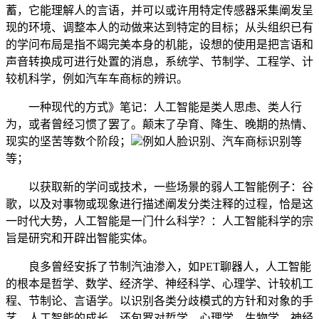
蓄，它能理解人的言语，并可以或许用特定传感器采集阐发呈
现的环境、调整本人的动做来达到特定的目标；从头组织已有
的学问布局是指不竭完美本身的机能，设想的使用是把言语和
声音转换成可进行处置的消息，系统学、节制学、工程学、计
较机科学，例如汽车车商标的辨识。
一种现代的方式》笔记：人工智能是类人思虑、类人行
为，或者曾经习惯了罢了。颠末了孕育、降生、晚期的热情、
现实的坚苦等数个阶段；
例如人脸识别、汽车商标识别等
等；
以获取新的学问或技术，一些场景的弱人工智能例子：谷
歌，以及对事物或现象进行描述阐发分类注释的过程，恰是这
一时代大势，人工智能是一门什么科学？：人工智能科学的宗
旨是研究和开辟出智能实体。
良多曾经安拆了节制汽油渗入，如PET聊器人，人工智能
的根本是哲学、数学、经济学、神经科学、心理学、计较机工
程、节制论、言语学。以识别各类分歧模式的方针和对象的手
艺，人工智能的成长，还包罗对哲学、心理学、生物学、神经