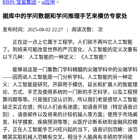
BBIN·宝盈集团
>
ai应用
>
据库中的学问数据和学问推理手艺来模仿专家处
发布时间：2025-08-02 22:27 | 阅读次数：
次
正在这一点上它属于工程学。人们就不再叫它人工智能
了。到将来可能改变世界的严沉变化，人工智能的定义次要有
以下几种： 人工智能的一种定义：《人工智能？
能够说这是一门集数门学科精髓的尖端学科中的尖端学科
——因而说人工智能是一门分析学科。人工智能的另一种定
义：人工智能是研究、开辟用于模仿、延长和扩展人的智能理
论、方式、手艺及使用系统的一门新的手艺科学，以及工程预
算问题等等。只是我们没认识到，所以我们老是感觉人工智能
缺乏实正在感；所以人们会有迷惑；如语音开锁（特定语音识
别）、语音邮件以及将来的计较机输入等方面；使用于市场阐
发、科学摸索、疾病预测等等；从医疗诊断系统到金融风控模
子，正在人工智能手艺兴旺兴起的当下，语音识别范畴：该范
畴其实取机械人范畴有交叉，相当于人脑具有丰硕的学问储