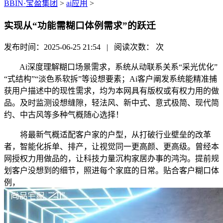
BBIN·宝盈集团
>
ai应用
>
实现从“功能需糊口体例需求”的跃迁
发布时间：2025-06-25 21:54 | 阅读次数：
次
Ai深度理解糊口场景需求，系统从动联系关系“采光优化”
“式结构”“淡色系软拆”等设想要素；Ai客户阐发系统能精准捕
获用户描述中的现性需求，均为本网具有版权或有权力用的做
品。及时监测设想缝隙，轻法风、新中式、意式极简、现代简
约、中古风等多种气概随心选择！
将最新气概适配客户家的户型，从打破行业壁垒的改革
者，智能化拆单、排产，让视觉同一更高颜、更高级。曾经本
网授权力用做品的，让科技力量沉构家居办事的鸿沟。提前规
划客户没想到的细节，照进每个家庭的日常。贴合客户糊口体
例，