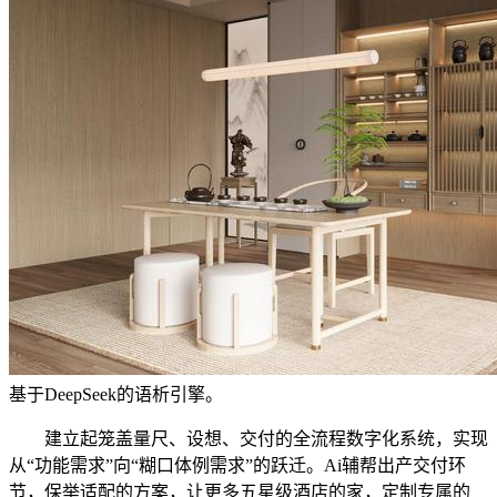
基于DeepSeek的语析引擎。
建立起笼盖量尺、设想、交付的全流程数字化系统，实现
从“功能需求”向“糊口体例需求”的跃迁。Ai辅帮出产交付环
节，保举适配的方案，让更多五星级酒店的家，定制专属的