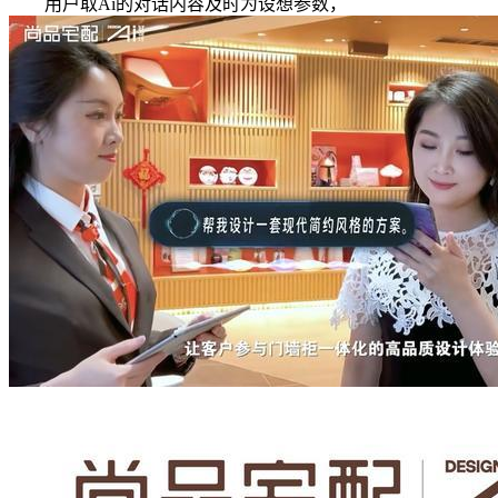
用户取Ai的对话内容及时为设想参数，