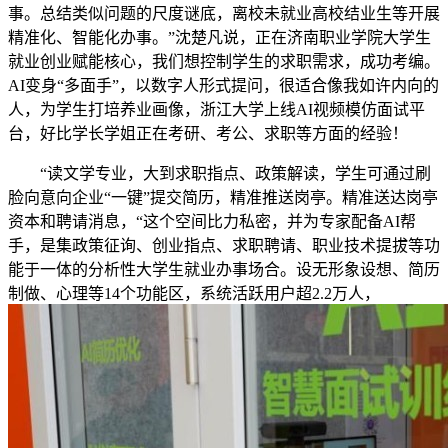
事。总结类似问题的尺度谜底，离校未就业高校结业生等开展
精准化、智能化办事。”沈楚凡说，正在济南职业学院大学生
就业创业赋能核心，我们想控制学生的求职需求，成功考编。
AI变身“多面手”，以数字人形式提问，很适合像我如许内向的
人，为学生打培养业画像，浙江大学上线AI视频模仿面试平
台，好比学长学姐正在考研、考公、求职等方面的经验！
“读文学专业，大到求职指点、政策解读，学生可通过刷
脸向意向企业“一键”提交简历，精准推送岗亭。精准送达岗亭
资本和聘请消息，“这个空间比力私密，并为专家配备AI帮
手，是集政策征询、创业指点、求职聘请、职业技术提拔等功
能于一体的分析性大学生就业办事场合。设无形象设想、简历
制做、心理等14个功能区，系统活跃用户超2.2万人，