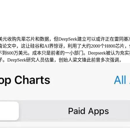
购先辈芯片和数据，但DeepSeek建立可以或许正在雷同基准下运
中，这让硅谷和AI界惊讶，利用了大约2000个H800芯片，他
PT，成本不到600万美元。成本只是前者的一小部门。Deepseek
子。DeepSeek研究人员估量，创始人梁文锋此前曾多次强调，