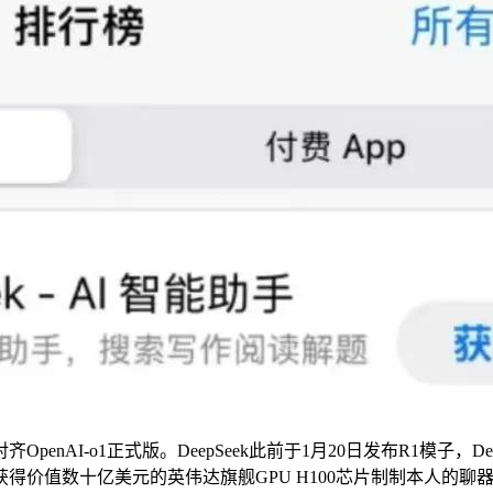
enAI-o1正式版。DeepSeek此前于1月20日发布R1模子
得价值数十亿美元的英伟达旗舰GPU H100芯片制制本人的聊