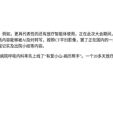
，例如，更具代表性的还有放疗智能体使用，正在此次大会期间
话内容能够被AI及时转写，按照CT平扫影像，罢了正在国内的
程记实及出院小结等内容。
院呼吸内科率先上线了“有爱小山-病历帮手”。一个20多天放