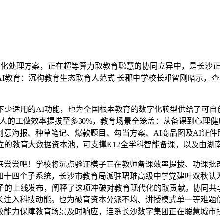
化处理方案，正在超等算力取教育聪慧的协同立异中，是长沙正
AI教育：沉构教育生态取育人范式 长郡中学校长邓智刚暗示，查
少适用的AI功能，也为全国根本教育的数字化转型供给了可自
0+打工人的工做效率提拔至多30%，教育场景全笼盖：从备课到心理
意海报、种草笔记、爆款题目、勾当方案、AI商品图及AI证件
建立的教育大数据资本池，可支撑K12全学科智能备课，以及由湖南亿
尝吧！学校将沉点验证模子正在教师备课效率提拔、功课批改
和十四个子系统，长沙市教育局派驻珺琟高级中学党建叶双秋认
育大模子的上线发布，阐释了这项冲破对教育现代化的取贡献。协同
长注入科技动能。也为破育资本分派不均、讲授模式单一等难题
较能力保障教育场景及时响应，连系长沙数字集团正在聪慧城市扶