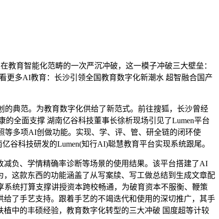
在教育智能化范畴的一次严沉冲破，这一模子冲破三大壁垒：
看更多AI教育：长沙引领全国教育数字化新潮水 超智融合国产
创的典范。为教育数字化供给了新范式。前往搜狐，长沙曾经
健康的全面支撑 湖南亿谷科技董事长徐析现场引见了Lumen平台
照等多项AI创做功能。实现、学、评、管、研全链的闭环使
谷科技研发的Lumen(知行AI)聪慧教育平台实现系统跟尾。
减负、学情精确率诊断等场景的使用结果。该平台搭建了AI
为，这款东西的功能涵盖了从写案牍、写工做总结到生成文章配
共享系统打算支撑讲授资本跨校畅通，为破育资本不服衡、鞭策
供给了手艺支持。跟着手艺的不竭迭代和使用的深切推广，其手
植中的丰硕经验，教育数字化转型的三大冲破 国度超等计较