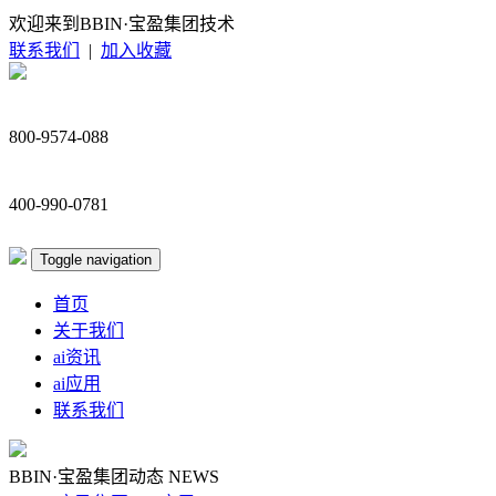
欢迎来到BBIN·宝盈集团技术
联系我们
|
加入收藏
800-9574-088
400-990-0781
Toggle navigation
首页
关于我们
ai资讯
ai应用
联系我们
BBIN·宝盈集团动态
NEWS