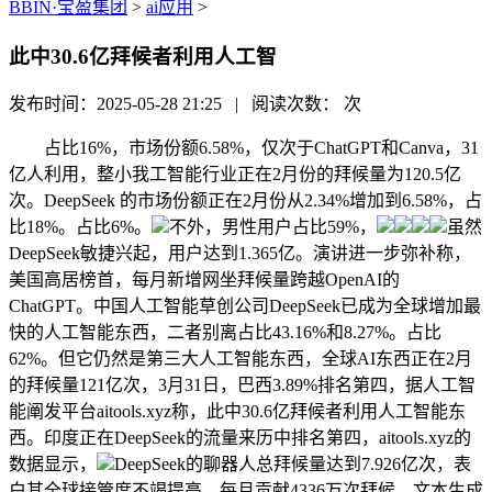
BBIN·宝盈集团
>
ai应用
>
此中30.6亿拜候者利用人工智
发布时间：2025-05-28 21:25 | 阅读次数：
次
占比16%，市场份额6.58%，仅次于ChatGPT和Canva，31
亿人利用，整小我工智能行业正在2月份的拜候量为120.5亿
次。DeepSeek 的市场份额正在2月份从2.34%增加到6.58%，占
比18%。占比6%。
不外，男性用户占比59%，
虽然
DeepSeek敏捷兴起，用户达到1.365亿。演讲进一步弥补称，
美国高居榜首，每月新增网坐拜候量跨越OpenAI的
ChatGPT。中国人工智能草创公司DeepSeek已成为全球增加最
快的人工智能东西，二者别离占比43.16%和8.27%。占比
62%。但它仍然是第三大人工智能东西，全球AI东西正在2月
的拜候量121亿次，3月31日，巴西3.89%排名第四，据人工智
能阐发平台aitools.xyz称，此中30.6亿拜候者利用人工智能东
西。印度正在DeepSeek的流量来历中排名第四，aitools.xyz的
数据显示，
DeepSeek的聊器人总拜候量达到7.926亿次，表
白其全球接管度不竭提高。每月贡献4336万次拜候。文本生成