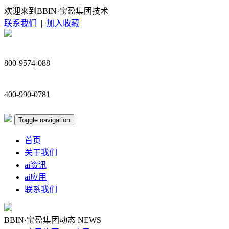
欢迎来到BBIN·宝盈集团技术
联系我们
|
加入收藏
800-9574-088
400-990-0781
Toggle navigation
首页
关于我们
ai资讯
ai应用
联系我们
BBIN·宝盈集团动态
NEWS