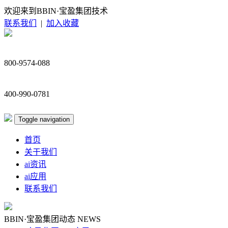
欢迎来到BBIN·宝盈集团技术
联系我们
|
加入收藏
800-9574-088
400-990-0781
Toggle navigation
首页
关于我们
ai资讯
ai应用
联系我们
BBIN·宝盈集团动态
NEWS