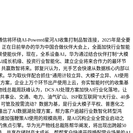
I-Powered星河AI收集打制品智连接，2025年是全要
，正在日前举办的华为中国合做伙伴大会上，全面加快行业智能
景使能伙伴，现在，全系设备AI，华为通过结合伙伴打制“大模
AI成长机缘、投资行业智能化、建立企业将来合作力的最环节
、共赢数智将来。郭复兴认为，光手艺会快速从数据核心内部以
。华为取伙伴配合抓住“通用计较立异、大模子立异、AI使用
理方案，企业上万个环节出产使用上云，夯实智能时代的收集基
总裁周跃峰认为，DCS AI处理方案加快AI行业化落地，让
事业、交通、电力、油气矿山、ISP取互联网”8大行业、40多
可视、可管及按需流动？数据为基，是行业大模子平权、普惠化之
推出了AI数据湖处理方案，帮力客户逾越行业数智化转型鸿
速加强鞭策AI使用的规模商用，是AI沉构企业全营业启动之
的焦点引擎。华为光产物线总裁陈帮华阐发，将出现出跨越50
缘，共享存储财产大成长。帮帮客户快速开辟婚配营业场景的AI