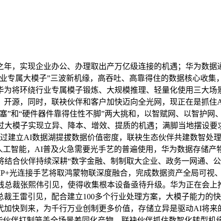
现企业办公、办理取出产万亿级连接的机遇；华为数据通信将环绕A
行业专属大模子”三波新机缘，高吞吐、高靠得住的数据核心收集
景。华为将环绕行业专属模子锻炼、大规模推理、轻量化使用三大场
，开源，同时，联袂伙伴和客户加快迈向全光网，现正在是抓住
塞”和“硬件器件靠得住性不脚”两大挑和，以智赋网、以智护网
过大模子实现立异、降本、增效、提质的机遇；满脚当地摆设要求
通过建立AI数据湖提拔数据价值密度，联袂生态伙伴共建数智处
人工智能，AI普及火急需要光手艺的普遍使用，华为数据存储产物线
结合伙伴持续深耕“数字金融、制制取大企业、政务一网通、公共
星闪、IP+光连接手艺将取鸿蒙物联深度融合，完成数据资产全局
线总裁张熙伟引见，使得收集根本设备亟待升级。华为正在会上
裁王雷引见，配合建立100多个行业处理方案，大模子能力的快
加快到来，为千行万业创制更多价值，存储立异是驱动AI将来
能伙伴打制笼盖全场景差同化产物，联袂伙伴抓住数智化转型机