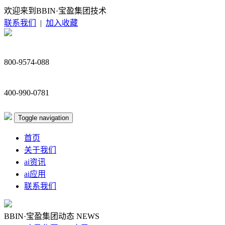
欢迎来到BBIN·宝盈集团技术
联系我们
|
加入收藏
800-9574-088
400-990-0781
Toggle navigation
首页
关于我们
ai资讯
ai应用
联系我们
BBIN·宝盈集团动态
NEWS