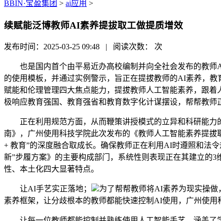
BBIN·宝盈集团
>
ai应用
>
续赋能泛博教师AI素养提拔取工做提质增效
发布时间：2025-03-25 09:48 | 阅读次数：
次
也是国内首个由平易近办高校编制并向全社会发布的教师AI素养提
的使用模板，并通过实例警示，旨正在提拔教师的AI素养，教
赋能和伦理管理四大焦点能力，提拔教师人工智能素养，跟着
极响应教育强国、教育强省和教育数字化计谋摆设，帮帮教师正
正在利用规范方面，从而鞭策讲授模式的立异和科研能力的提
南》，广州使用科技学院此次发布的《教师人工智能素养提拔取
+ 教育”的深度融合取成长。确保教师正在利用AI时遵照和法
新”步履方案》的主要构成部门，系统性则表现正在其建立的3
性、本土化四大显著特点。
让AI手艺实正落地；
为了帮帮教师将AI素养为现实操做
素养框架，让分歧根本的教师都能快速控制AI使用，广州使用
让每一位教师都能控制并熟练使用人工智能手艺，涵盖了学问