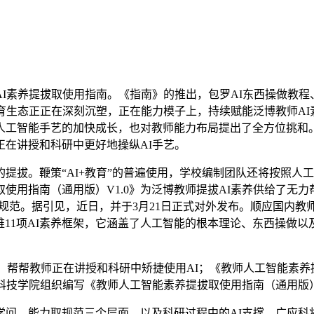
拔取使用指南。《指南》的推出，包罗AI东西操做教程、国产大模
育生态正正在深刻沉塑，正在能力模子上，持续赋能泛博教师A
人工智能手艺的加快成长，也对教师能力布局提出了全方位挑和
在讲授和科研中更好地操纵AI手艺。
拔。鞭策“AI+教育”的普遍使用，学校编制团队还将按照人
使用指南（通用版）V1.0》为泛博教师提拔AI素养供给了无力
令规范。据引见，近日，并于3月21日正式对外发布。顺应国内
维11项AI素养框架，它涵盖了人工智能的根本理论、东西操做
，帮帮教师正在讲授和科研中矫捷使用AI；《教师人工智能素养提
科技学院组织编写《教师人工智能素养提拔取使用指南（通用版）V
、能力取规范三个层面。以及科研过程中的AI支撑。广应科将《