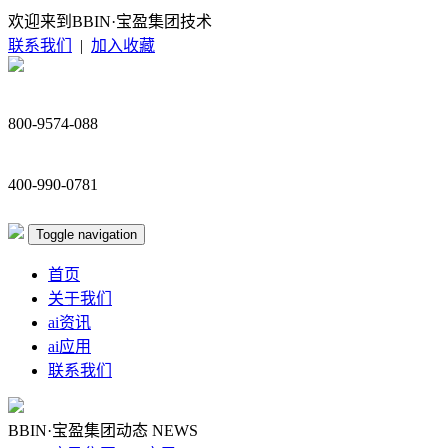
欢迎来到BBIN·宝盈集团技术
联系我们
|
加入收藏
800-9574-088
400-990-0781
Toggle navigation
首页
关于我们
ai资讯
ai应用
联系我们
BBIN·宝盈集团动态
NEWS