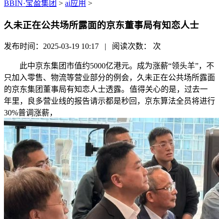
BBIN·宝盈集团
>
ai应用
>
久未正在公共场所露面的京东董事局有知恋人士
发布时间：2025-03-19 10:17 | 阅读次数：
次
此中京东集团市值约5000亿港元。成为涨薪“领头羊”，不
只加入零售、物流等营业部分的例会，久未正在公共场所露面
的京东集团董事局有知恋人士透露。
值得关心的是，过去一
年里，良多营业线的报告请示都是秒回，京东算法全员将进行
30%普调涨薪，