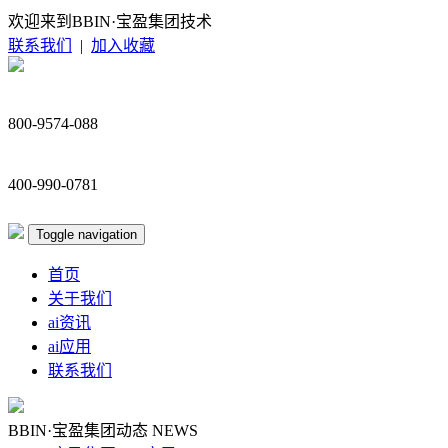
欢迎来到BBIN·宝盈集团技术
联系我们
|
加入收藏
800-9574-088
400-990-0781
Toggle navigation
首页
关于我们
ai资讯
ai应用
联系我们
BBIN·宝盈集团动态
NEWS